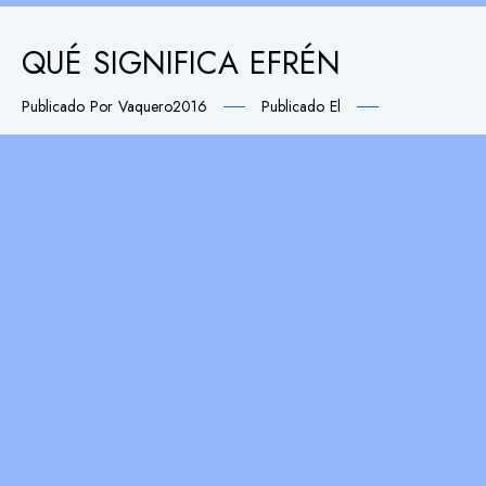
QUÉ SIGNIFICA EFRÉN
Publicado Por
Vaquero2016
Publicado El
Publicado En
E
El nombre propio masculino de Efrén es uno de los
nombres cuyo origen proviene del arameo, siendo su
significado: “El que da fruto”. Cabe señalar que se trata
de una forma variante del nombre propio masculino
de Efraín. Efrén es un hombre un tanto complejo, por
lo que se torna difícil de alcanzar. Es portador
LEER MÁS