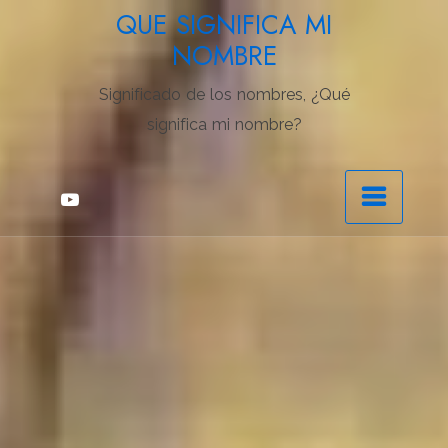
Saltar
QUE SIGNIFICA MI
al
NOMBRE
contenido
Significado de los nombres, ¿Qué
significa mi nombre?