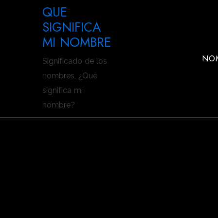
Saltar
QUE
al
SIGNIFICA
contenido
MI NOMBRE
NOM
Significado de los
nombres, ¿Qué
significa mi
nombre?