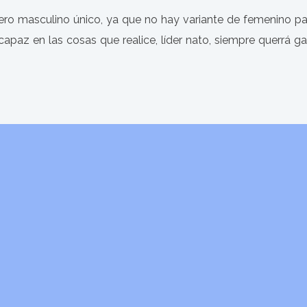
nero masculino único, ya que no hay variante de femenino 
paz en las cosas que realice, líder nato, siempre querrá ga
ht © 2026 QUE SIGNIFICA MI NOMBRE. Todos los derechos res
Tema Startup Shop
de aThemeArt - Funciona gracias a WordPress.