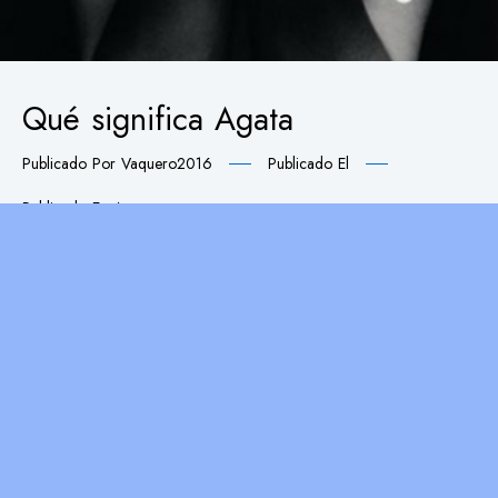
Qué significa Agata
Publicado Por
Vaquero2016
Publicado El
Publicado En
A
Significado del nombre Agata El nombre propio
femenino de Agata tiene un origen Griego, y significa:
“Buena”. La festividad de Agata se da el día 5 del mes
de Febrero. AGATA NOMBRE Parte de la personalidad
de Agata incluye un profundo amor por la naturaleza,
y por la vida campestre. Marcada tendencia por el
pesimismo