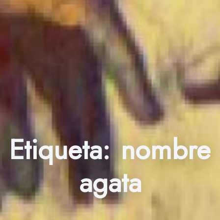
Etiqueta:
nombre
agata