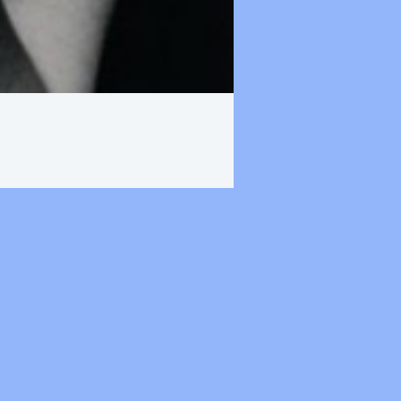
a
se da el día 5 del mes de Febrero.