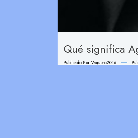
Qué significa A
Publicado Por
Vaquero2016
Pub
El nombre propio femenino de
Agat