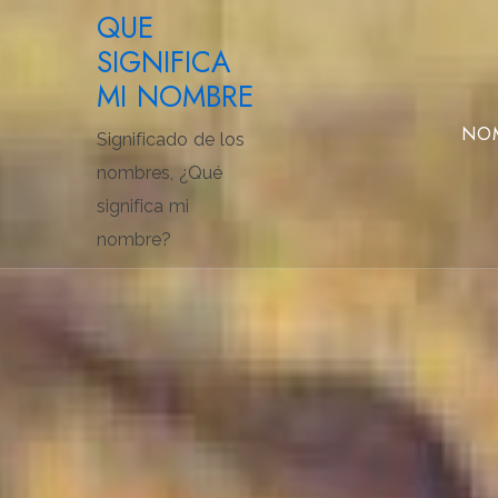
Saltar
QUE
al
SIGNIFICA
contenido
MI NOMBRE
NOM
Significado de los
nombres, ¿Qué
significa mi
nombre?