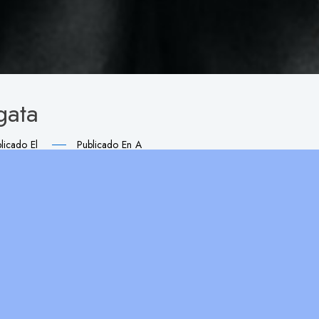
gata
licado El
Publicado En
A
Significado del nombre Agata
a
tiene un origen Griego, y significa: “Buena”. La festividad de
Agat