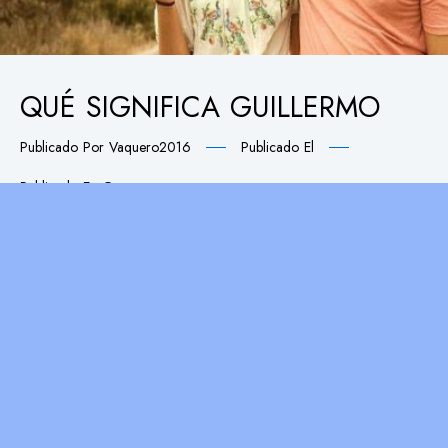
QUÉ SIGNIFICA GUILLERMO
Publicado Por
Vaquero2016
Publicado El
Publicado En
G
Significado del nombre Guillermo Con respecto a qué
significa mi nombre relacionado con el nombre propio
masculino de Guillermo, se sabe que tiene un origen
totalmente griego, y que significa: “El Protector”. La
festividad de los nacidos bajo este nombre tiene lugar
los días 11 de enero y el 10 de febrero. La
personalidad de