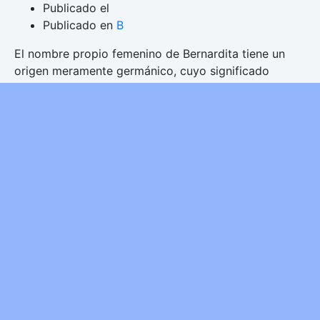
Publicado el
Publicado en
B
El nombre propio femenino de Bernardita tiene un
origen meramente germánico, cuyo significado
nombre es: “Mujer valiente y audaz como un oso”.
Bernardita es portadora de una personalidad muy
fuerte, en ocasiones se puede mostrar como
reservada e incluso fría, pero es que es capaz de
imponer un autocontrol impresionante, gracias a un
fervoroso rigor.
Leer más
Copyright © 2026 QUE SIGNIFICA MI NOMBRE. Todos
los derechos reservados.
Tema Startup Shop
de
aThemeArt - Funciona gracias a WordPress.
Privacy & Cookies Policy