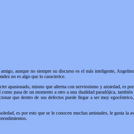
migo, aunque no siempre su discurso es el más inteligente, Angelino 
midez no es algo que lo caracterice.
ácter apasionado, mismo que alterna con nerviosismo y ansiedad, es por
sí como pasa de un momento a otro a una dualidad paradójica, también 
nar que dentro de sus defectos puede llegar a ser muy egocéntrico, pe
soledad, es por esto que se le conocen muchas amistades, le gusta la a
prendimientos.