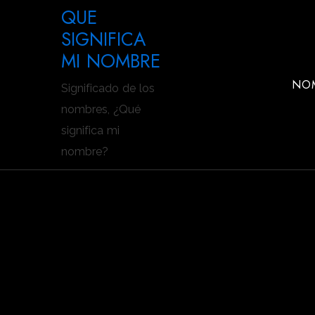
Saltar
QUE
al
SIGNIFICA
contenido
MI NOMBRE
NOM
Significado de los
nombres, ¿Qué
significa mi
nombre?