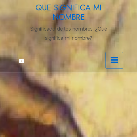
Saltar
QUE SIGNIFICA MI
al
NOMBRE
contenido
Significado de los nombres, ¿Qué
significa mi nombre?