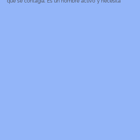
que se contagia. Es un hombre activo y necesita
estar físicamente
LEER MÁS
Copyright © 2026 QUE SIGNIFICA MI NOMBRE. Todos los
derechos reservados.
Tema Startup Shop
de aThemeArt - Funciona gracias a WordPress.
Privacy & Cookies Policy