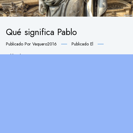
Qué significa Pablo
Publicado Por
Vaquero2016
Publicado El
Publicado En
P
Nombre Pablo Que significa el nombre de Pablo, es
un nombre propio masculino de origen latino que
proviene de la palabra “Paulus”, que significa
“pequeño” o “humilde”. El nombre fue popularizado
por el apóstol Pablo, uno de los discípulos más
importantes de Jesucristo en el Nuevo Testamento de
la Biblia. Según la historia bíblica, Pablo