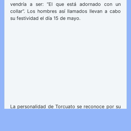
vendría a ser: “El que está adornado con un
collar”. Los hombres así llamados llevan a cabo
su festividad el día 15 de mayo.
La personalidad de Torcuato se reconoce por su
temperamento flemático, es un hombre tranquilo
y reservado, aunque casi siempre da la impresión
de ser un hombre arrogante y distante. Sin