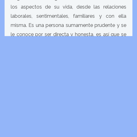
los aspectos de su vida, desde las relaciones
laborales, sentimentales, familiares y con ella
misma. Es una persona sumamente prudente y se
le conoce por ser directa y honesta, es así que se
gana el respeto de los demás. Ya que también es
de las personas que practica lo que predica y
demuestra una gran congruencia entre el
pensamiento y la acción y esto también la hace
ser admirada por las personas que la rodean.
Cuenta con una capacidad natural de
emprendimiento y diligencia, todas sus iniciativas
se caracterizan por ser ejecutadas con gran
entusiasmo y asimismo terminan por ser, siempre
entusiastas y llenas de energía. Es de naturaleza
bondadosa y compartida, siempre está dispuesta